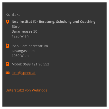
Kontakt
ibsc-Institut für Beratung, Schulung und Coaching
Büro
Baranygasse 30
1220 Wien
ibsc- Seminarzentrum
Fasangasse 25
1030 Wien
Mobil: 0699 121 96 553
ibsc@spe
ed.at
Unterstützt von Webnode