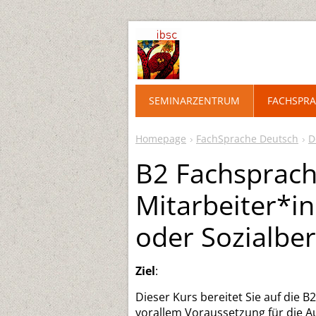
SEMINARZENTRUM
FACHSPRA
Homepage
FachSprache Deutsch
D
B2 Fachsprach
Mitarbeiter*i
oder Sozialbe
Ziel
:
Dieser Kurs bereitet Sie auf die 
vorallem Voraussetzung für die 