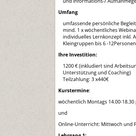
und Informations-/ Aufnahmeg
Umfang
umfassende persönliche Beglei
mind. 1 x wöchentliches Webin
individuelles Lernkonzept inkl.
Kleingruppen bis 6 -12Personen
Ihre Investition:
1200 € (inkludiert sind Arbeitsu
Unterstützung und Coaching)
Teilzahlung: 3 x440€
Kurstermine
:
wöchentlich Montags 14.00-18.30
und
Online-Unterricht: Mittwoch und F
Lehrgang 1: