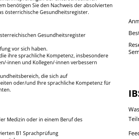
em benötigen Sie den Nachweis der absolvierten
s österrichische Gesundheitsregister.
Anm
Bes
 österreichischen Gesundheitsregister
Res
üfung vor sich haben.
Sem
die ihre sprachliche Kompetenz, insbesondere
n/-innen und Kollegen/-innen verbessern
ndheitsbereich, die sich auf
reiten oder/und Ihre sprachliche Kompetenz für
hten.
IB
Was
Tei
er Medizin oder in einem Beruf des
Fee
vierten B1 Sprachprüfung