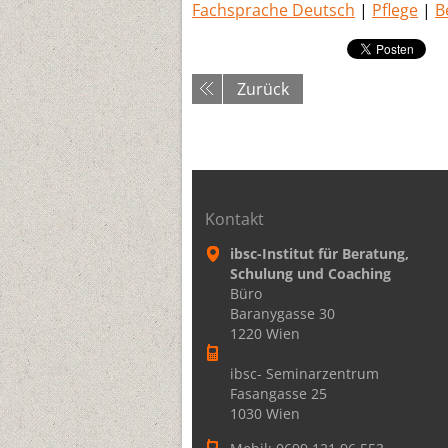
Fachsprache Deutsch
|
Pflege
|
B
Zurück
Kontakt
ibsc-Institut für Beratung,
Schulung und Coaching
Büro
Baranygasse 30
1220 Wien
ibsc- Seminarzentrum
Fasangasse 25
1030 Wien