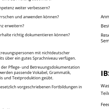
mpetenz weiter verbessern?
Anm
errschen und anwenden können?
Bes
nz erweitern?
erhalte richtig dokumentieren können?
Res
Sem
etreuungspersonen mit nichtdeutscher
its über ein gutes Sprachniveau verfügen.
te der Pflege- und Betreuungsdokumentation
IB
 werden passende Vokabel, Grammatik,
is und Textproduktion geübt.
Was
gesetzlich vorgeschriebenen Fortbildungen in
Tei
Fee