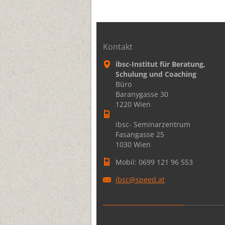
Kontakt
ibsc-Institut für Beratung,
Schulung und Coaching
Büro
Baranygasse 30
1220 Wien
ibsc- Seminarzentrum
Fasangasse 25
1030 Wien
Mobil: 0699 121 96 553
ibsc@spe
ed.at