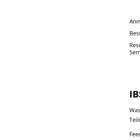
Anm
Bes
Res
Sem
IB
Was
Tei
Fee