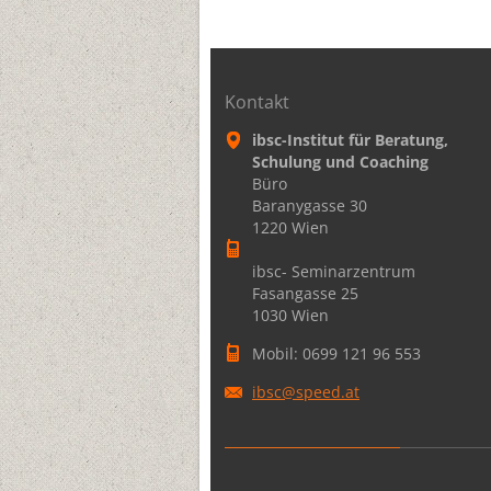
Kontakt
ibsc-Institut für Beratung,
Schulung und Coaching
Büro
Baranygasse 30
1220 Wien
ibsc- Seminarzentrum
Fasangasse 25
1030 Wien
Mobil: 0699 121 96 553
ibsc@spe
ed.at