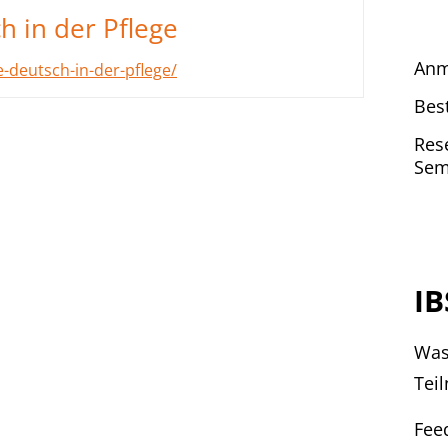
h in der Pflege
Anm
-deutsch-in-der-pflege/
Bes
Res
Sem
IB
Was
Tei
Fee