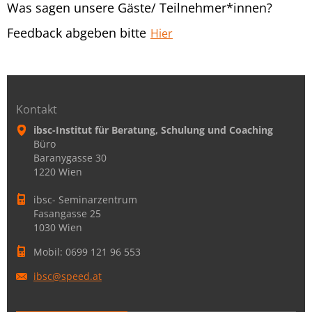
Was sagen unsere Gäste/ Teilnehmer*innen?
Feedback abgeben bitte
Hier
Kontakt
ibsc-Institut für Beratung, Schulung und Coaching
Büro
Baranygasse 30
1220 Wien
ibsc- Seminarzentrum
Fasangasse 25
1030 Wien
Mobil: 0699 121 96 553
ibsc@spe
ed.at