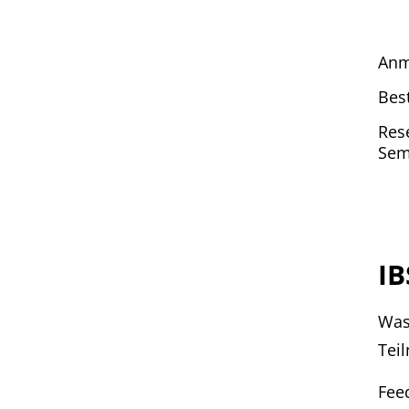
Anm
Bes
Res
Sem
IB
Was
Tei
Fee