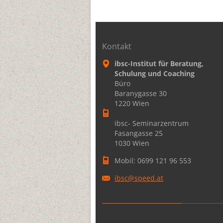
Kontakt
ibsc-Institut für Beratung,
Schulung und Coaching
Büro
Baranygasse 30
1220 Wien
ibsc- Seminarzentrum
Fasangasse 25
1030 Wien
Mobil: 0699 121 96 553
ibsc@spe
ed.at